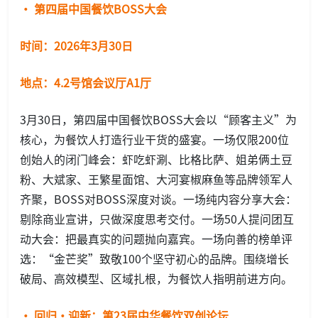
· 第四届中国餐饮BOSS大会
时间：2026年3月30日
地点：4.2号馆会议厅A1厅
3月30日，第四届中国餐饮BOSS大会以“顾客主义”为
核心，为餐饮人打造行业干货的盛宴。一场仅限200位
创始人的闭门峰会：虾吃虾涮、比格比萨、姐弟俩土豆
粉、大斌家、王繁星面馆、大河宴椒麻鱼等品牌领军人
齐聚，BOSS对BOSS深度对谈。一场纯内容分享大会：
剔除商业宣讲，只做深度思考交付。一场50人提问团互
动大会：把最真实的问题抛向嘉宾。一场向善的榜单评
选：“金芒奖”致敬100个坚守初心的品牌。围绕增长
破局、高效模型、区域扎根，为餐饮人指明前进方向。
· 回归·迎新：第23届中华餐饮双创论坛