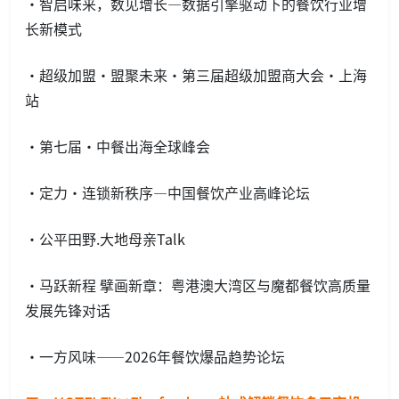
·智启味来，数见增长—数据引擎驱动下的餐饮行业增
长新模式
·超级加盟·盟聚未来·第三届超级加盟商大会·上海
站
·第七届·中餐出海全球峰会
·定力·连锁新秩序—中国餐饮产业高峰论坛
·公平田野.大地母亲Talk
·马跃新程 擘画新章：粤港澳大湾区与魔都餐饮高质量
发展先锋对话
·一方风味——2026年餐饮爆品趋势论坛