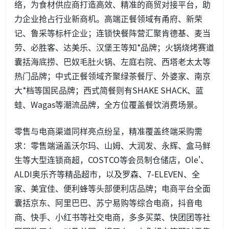
络，为食材供应商打造高效、精准的商贸对接平台，助
力企业抢占行业新商机。高端正餐领域有甬府、新荣
记、鲁采等标杆企业；连锁快餐阵营汇聚肯德基、麦当
劳、必胜客、达美乐、汉堡王等知*品牌；火锅烧烤赛道
囊括海底捞、巴奴毛肚火锅、左庭右院、西塔老太太等
热门品牌；中式正餐领域齐聚绿茶餐厅、外婆家、南京
大*档等国民品牌；西式简餐则有SHAKE SHACK、蓝
蛙、Wagas等潮流品牌，全方位覆盖餐饮消费场景。
零售与电商渠道同样亮点纷呈，精准覆盖终端采购需
求：零售端涵盖沃尔玛、山姆、大润发、永辉、盒马鲜
生等大型连锁商超，COSTCO等会员制仓储店，Ole
'、
ALDI奥乐齐等精品超市，以及罗森、7-ELEVEN、全
家、美宜佳、便利蜂等头部便利店品牌；电商平台全面
囊括京东、阿里巴巴、苏宁易购等综合电商，抖音电
商、快手、小红书等社交电商，多多买菜、快团团等社