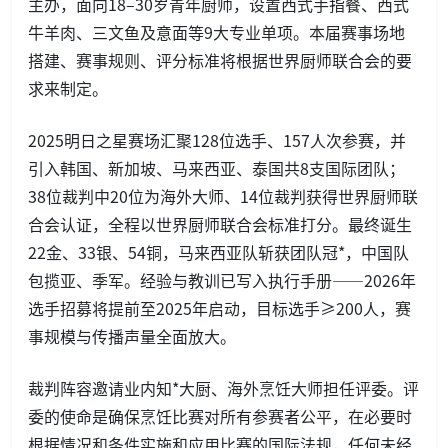
主办，面向18–30岁青年厨师，设置西式手指餐、西式
牛羊肉、三文鱼及意面等9大专业单项。本届赛事场地
搭建、赛事规则、评分标准将根据世界厨师联合会的要
求来制定。
2025明日之星赛场汇聚128位选手、157人次参赛，并
引入韩国、新加坡、马来西亚、泰国共8支国际团队；
38位裁判中20位为海外大师、14位裁判获得世界厨师联
合会认证，全程以世界厨师联合会标准打分。最终诞生
22金、33银、54铜，马来西亚队斩获团队冠*，中国队
包揽亚、季军。经验与教训已写入执行手册——2026年
选手招募将提前至2025年启动，目标选手≥200人，赛
事规模与传播声量全面放大。
裁判阵容邀请业内知*大厨、海外烹饪大师担任评委。评
委的使命是确保烹饪比赛对所有参赛者公平，在必要时
根据情况和条件实施和应用比赛的国际法规，任何未经