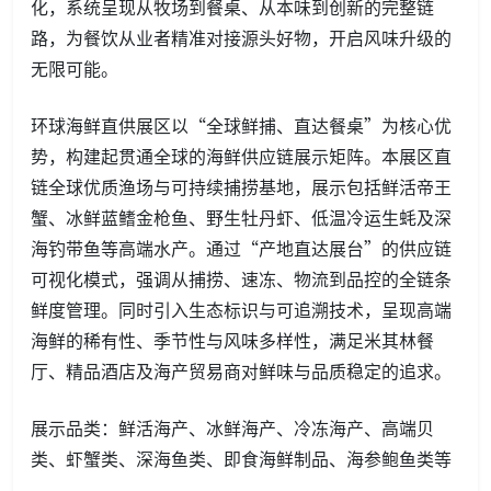
化，系统呈现从牧场到餐桌、从本味到创新的完整链
路，为餐饮从业者精准对接源头好物，开启风味升级的
无限可能。
环球海鲜直供展区以“全球鲜捕、直达餐桌”为核心优
势，构建起贯通全球的海鲜供应链展示矩阵。本展区直
链全球优质渔场与可持续捕捞基地，展示包括鲜活帝王
蟹、冰鲜蓝鳍金枪鱼、野生牡丹虾、低温冷运生蚝及深
海钓带鱼等高端水产。通过“产地直达展台”的供应链
可视化模式，强调从捕捞、速冻、物流到品控的全链条
鲜度管理。同时引入生态标识与可追溯技术，呈现高端
海鲜的稀有性、季节性与风味多样性，满足米其林餐
厅、精品酒店及海产贸易商对鲜味与品质稳定的追求。
展示品类：鲜活海产、冰鲜海产、冷冻海产、高端贝
类、虾蟹类、深海鱼类、即食海鲜制品、海参鲍鱼类等