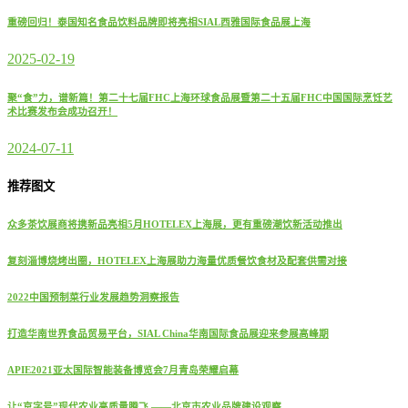
重磅回归！泰国知名食品饮料品牌即将亮相SIAL西雅国际食品展上海
2025-02-19
聚“食”力，谱新篇！第二十七届FHC上海环球食品展暨第二十五届FHC中国国际烹饪艺
术比赛发布会成功召开！
2024-07-11
推荐图文
众多茶饮展商将携新品亮相5月HOTELEX上海展，更有重磅潮饮新活动推出
复刻淄博烧烤出圈，HOTELEX上海展助力海量优质餐饮食材及配套供需对接
2022中国预制菜行业发展趋势洞察报告
打造华南世界食品贸易平台，SIAL China华南国际食品展迎来参展高峰期
APIE2021亚太国际智能装备博览会7月青岛荣耀启幕
让“京字号”现代农业高质量腾飞 ——北京市农业品牌建设观察