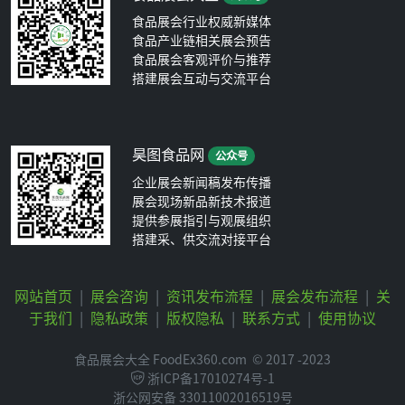
食品展会行业权威新媒体
食品产业链相关展会预告
食品展会客观评价与推荐
搭建展会互动与交流平台
昊图食品网
公众号
企业展会新闻稿发布传播
展会现场新品新技术报道
提供参展指引与观展组织
搭建采、供交流对接平台
网站首页
|
展会咨询
|
资讯发布流程
|
展会发布流程
|
关
于我们
|
隐私政策
|
版权隐私
|
联系方式
|
使用协议
食品展会大全 FoodEx360.com
© 2017 -2023
浙ICP备17010274号-1
浙公网安备 33011002016519号