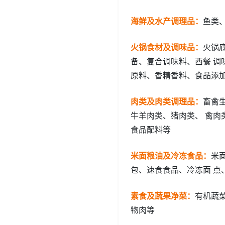
海鲜及水产调理品
：
鱼类
火锅食材及调味品
：
火锅
备、复合调味料、西餐 调
原料、香精香料、食品添
肉类及肉类调理品
：
畜禽
牛羊肉类、猪肉类、 禽肉
食品配料等
米面粮油及冷冻食品
：
米
包、速食食品、冷冻面 点
素食及蔬果净菜
：
有机蔬
物肉等