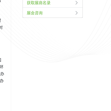
和
获取展商名录
展会咨询
射
对
国
环
举办
办