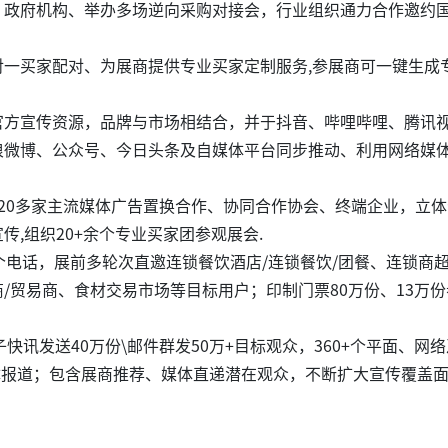
、政府机构、举办多场逆向采购对接会，行业组织通力合作邀约
。
对一买家配对、为展商提供专业买家定制服务,参展商可一键生成
官方宣传资源，品牌与市场相结合，并于抖音、哔哩哔哩、腾讯
浪微博、公众号、今日头条及自媒体平台同步推动、利用网络媒
120多家主流媒体广告置换合作、协同合作协会、终端企业，立体
传,组织20+余个专业买家团参观展会.
个电话，展前多轮次直邀连锁餐饮酒店/连锁餐饮/团餐、连锁商超
/贸易商、食材交易市场等目标用户；印制门票80万份、13万份
子快讯发送40万份\邮件群发50万+目标观众，360+个平面、网
媒体报道；包含展商推荐、媒体直递潜在观众，不断扩大宣传覆盖