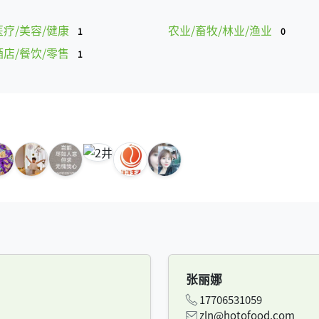
医疗/美容/健康
农业/畜牧/林业/渔业
1
0
酒店/餐饮/零售
1
张丽娜
17706531059
zln@hotofood.com