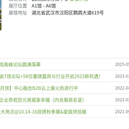
展厅位置
A1馆 - A6馆
展馆地址
湖北省武汉市汉阳区鹦鹉大道619号
焙高峰论坛圆满落幕
2025-0
场峰会7场论坛+58位重磅嘉宾与行业开启2023新机遇！
2023-0
礼好月饼】中心融合B2B云上展火热进行中
2022-0
00+参展企业恭祝您元宵阖家幸福（内含展商名录）
2022-0
各大亮点@10.14-16焙烤秋季展&家庭烘焙展
2021-0