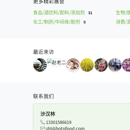
更多精彩展会
食品/酒饮料/配料/添加剂
生物/
31
化工/制药/中间体/助剂
消费/
0
最近来访
联系我们
沙汉林
13301586619
shl@hotofood.com