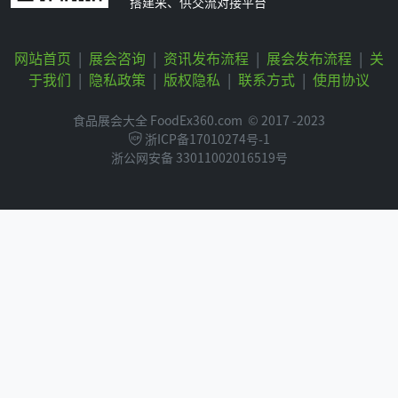
搭建采、供交流对接平台
网站首页
|
展会咨询
|
资讯发布流程
|
展会发布流程
|
关
于我们
|
隐私政策
|
版权隐私
|
联系方式
|
使用协议
食品展会大全 FoodEx360.com
© 2017 -2023
浙ICP备17010274号-1
浙公网安备 33011002016519号