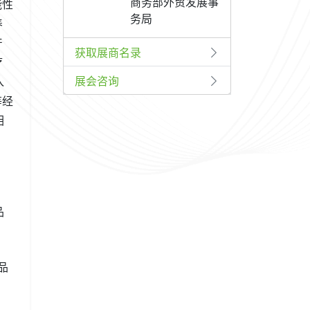
商务部外贸发展事
能性
务局
养
产
获取展商名录
疗
展会咨询
入
等经
相
品
品