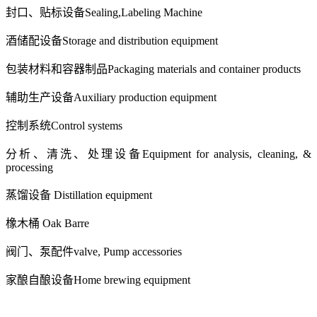
封口、贴标设备
Sealing,Labeling Machine
酒储配设备
Storage and distribution equipment
包装材料和容器制品
Packaging materials and co
ntainer products
辅助生产设备
Auxiliary production equipment
控制系统
Co
ntrol systems
分析、清洗、处理设备
Equipment for analysis, cleaning, &
processing
蒸馏设备
Distillation equipment
橡木桶 O
ak Barre
阀门、泵配件v
alve, Pump accessories
家酿自酿设备Home brewing equipment