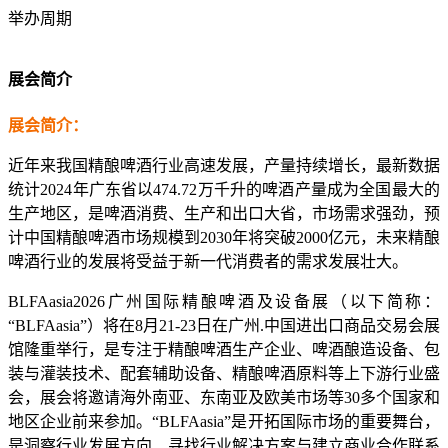
举办周期
展会简介
展会简介：
近年来我国
精酿啤酒行业
高速
发展，产量持续增长
，
最新数据
统计202
4
年广东省以474.72万千升的啤酒产量成为全国最大的
生产
地区
，
是啤酒消费、
生产和
出口大省，市场需求强劲，
预
计中国精酿啤酒市场规模到2030年将突破2000亿元，未来
精酿
啤酒行业的发展将受益于
新一代消费者
的
需求
发展壮大。
BLFAasia2026广州国际精酿啤酒及设备展（以下简称：
“BLFAasia”）将在8月21-23日在广州.中国进出口商品交易会展
馆隆重举行，是专注于精酿啤酒生产企业、啤酒酿造设备、包
装与灌装技术、配套辅助设备、精酿啤酒原料等上下游行业盛
会，展会将邀请海外南亚、东南亚及欧美市场等30多个国家和
地区企业前来参加。“
BLFAasia
”是开拓国际市场的重要舞台，
是洞察行业发展方向、寻找行业解决方案与建立商业合作联系