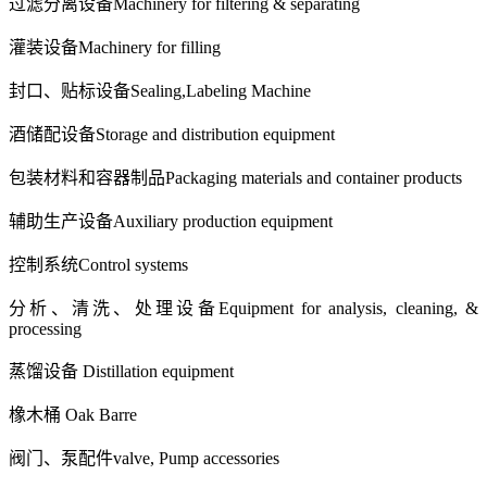
过滤分离设备
Machinery for filtering & separating
灌装设备
Machinery for filling
封口、贴标设备
Sealing,Labeling Machine
酒储配设备
Storage and distribution equipment
包装材料和容器制品
Packaging materials and co
ntainer products
辅助生产设备
Auxiliary production equipment
控制系统
Co
ntrol systems
分析、清洗、处理设备
Equipment for analysis, cleaning, &
processing
蒸馏设备
Distillation equipment
橡木桶 O
ak Barre
阀门、泵配件v
alve, Pump accessories