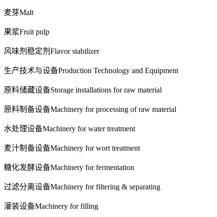
麦芽
Malt
果浆
Fruit pulp
风味剂稳定剂
Flavor stabilizer
生产技术与设备Production Technology and Equipment
原料储藏设备
Storage installations for raw material
原料制备设备
Machinery for processing of raw material
水处理设备
Machinery for water treatment
麦汁制备设备
Machinery for wort treatment
糖化发酵设备
Machinery for fermentation
过滤分离设备
Machinery for filtering & separating
灌装设备
Machinery for filling