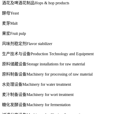
酒花及啤酒花制品
Hops & hop products
酵母
Yeast
麦芽
Malt
果浆
Fruit pulp
风味剂稳定剂
Flavor stabilizer
生产技术与设备Production Technology and Equipment
原料储藏设备
Storage installations for raw material
原料制备设备
Machinery for processing of raw material
水处理设备
Machinery for water treatment
麦汁制备设备
Machinery for wort treatment
糖化发酵设备
Machinery for fermentation