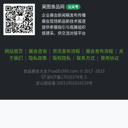
昊图食品网
公众号
企业展会新闻稿发布传播
展会现场新品新技术报道
提供参展指引与观展组织
搭建采、供交流对接平台
网站首页
|
展会咨询
|
资讯发布流程
|
展会发布流程
|
关
于我们
|
隐私政策
|
版权隐私
|
联系方式
|
使用协议
食品展会大全 FoodEx360.com
© 2017 -2023
浙ICP备17010274号-1
浙公网安备 33011002016519号