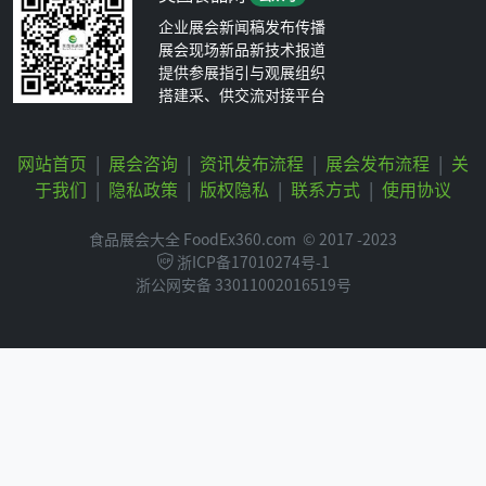
企业展会新闻稿发布传播
展会现场新品新技术报道
提供参展指引与观展组织
搭建采、供交流对接平台
网站首页
|
展会咨询
|
资讯发布流程
|
展会发布流程
|
关
于我们
|
隐私政策
|
版权隐私
|
联系方式
|
使用协议
食品展会大全 FoodEx360.com
© 2017 -2023
浙ICP备17010274号-1
浙公网安备 33011002016519号