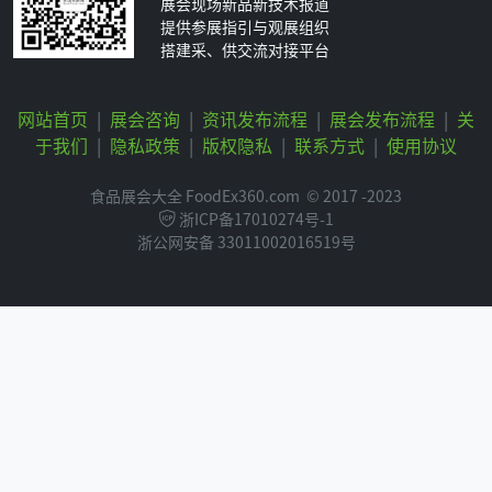
展会现场新品新技术报道
提供参展指引与观展组织
搭建采、供交流对接平台
网站首页
|
展会咨询
|
资讯发布流程
|
展会发布流程
|
关
于我们
|
隐私政策
|
版权隐私
|
联系方式
|
使用协议
食品展会大全 FoodEx360.com
© 2017 -2023
浙ICP备17010274号-1
浙公网安备 33011002016519号