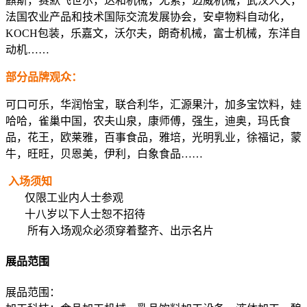
麒斯，赛默飞世尔，达和机械，尤索，迈威机械，武汉人天，
法国农业产品和技术国际交流发展协会，安卓物料自动化，
KOCH包装，乐嘉文，沃尔夫，朗奇机械，富士机械，东洋自
动机……
部分品牌观众：
可口可乐，华润怡宝，联合利华，汇源果汁，加多宝饮料，娃
哈哈，雀巢中国，农夫山泉，康师傅，强生，迪奥，玛氏食
品，花王，欧莱雅，百事食品，雅培，光明乳业，徐福记，蒙
牛，旺旺，贝恩美，伊利，白象食品……
入场须知
仅限工业内人士参观
十八岁以下人士恕不招待
所有入场观众必须穿着整齐、出示名片
展品范围
展品范围：