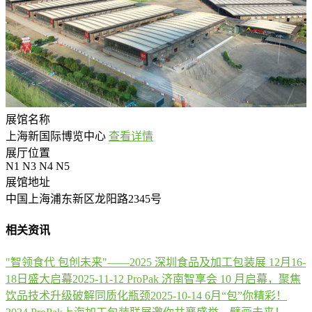
展馆名称
上海新国际博览中心
查看详情
展厅位置
N1 N3 N4 N5
展馆地址
中国上海浦东新区龙阳路2345号
相关资讯
"智领食代 包创未来"——2025 深圳食品及加工包装展 12月16-
18日盛大启幕
2025-11-12
ProPak 济南智享会 10 月启幕，聚焦
饮品技术升级破解同质化瓶颈
2025-10-14
6月“包”你精彩！