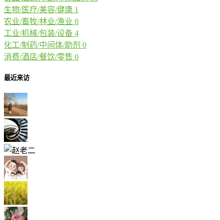
生物/医疗/美容/健康
1
农业/畜牧/林业/渔业
0
工业/机械/包装/设备
4
化工/制药/中间体/助剂
0
消费/酒店/餐饮/零售
0
最近来访