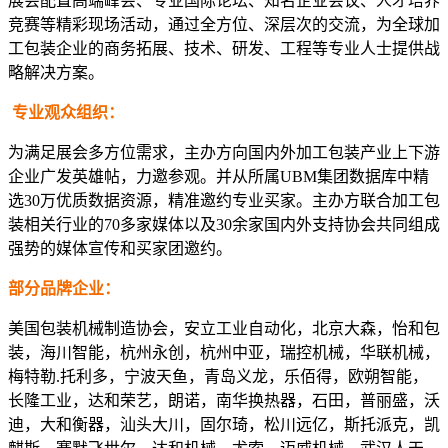
展会配置高端峰会、专业国际论坛、知名企业会议、人才培养
竞赛等精彩现场活动，通过全方位、深层次的交流，为全球加
工包装企业的商务拓展、技术、研发、工程等专业人士提供战
略解决方案。
专业观众组织：
为满足展会多方位需求，主办方向国内外加工包装产业上下游
企业广发英雄帖，力邀参观。并从所属UBM集团数据库中精
选30万优质数据资源，精准邀约专业买家。主办方联合加工包
装相关行业的70多家媒体以及30余家国内外支持协会共同组成
强势的媒体宣传和买家团邀约。
部分品牌企业：
美国包装机械制造协会，安立工业自动化，北京大森，怡和包
装，海川智能，杭州永创，杭州中亚，瑞控机械，华联机械，
梅特勒.托利多，宁波天鱼，青岛义龙，乐佰得，欧朔智能，
长隆工业，达和荣艺，朗诺，南华换热器，石田，普丽盛，沃
迪，大和衡器，汕头大川，固尔琦，松川远亿，斯托派克，凯