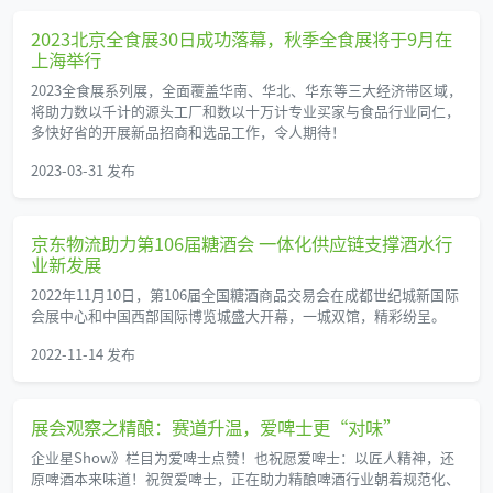
2023北京全食展30日成功落幕，秋季全食展将于9月在
上海举行
2023全食展系列展，全面覆盖华南、华北、华东等三大经济带区域，
将助力数以千计的源头工厂和数以十万计专业买家与食品行业同仁，
多快好省的开展新品招商和选品工作，令人期待！
2023-03-31 发布
京东物流助力第106届糖酒会 一体化供应链支撑酒水行
业新发展
2022年11月10日，第106届全国糖酒商品交易会在成都世纪城新国际
会展中心和中国西部国际博览城盛大开幕，一城双馆，精彩纷呈。
2022-11-14 发布
展会观察之精酿：赛道升温，爱啤士更“对味”
企业星Show》栏目为爱啤士点赞！也祝愿爱啤士：以匠人精神，还
原啤酒本来味道！祝贺爱啤士，正在助力精酿啤酒行业朝着规范化、