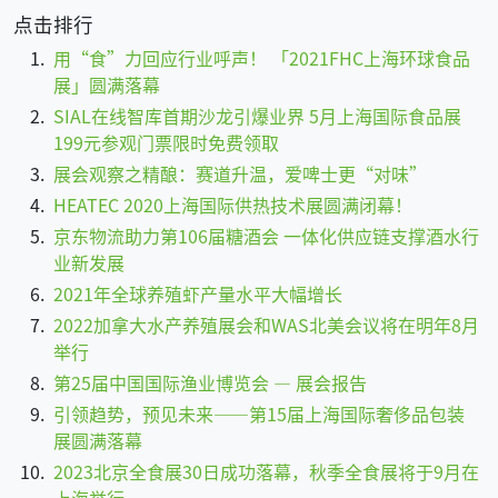
点击排行
用“食”力回应行业呼声！ 「2021FHC上海环球食品
展」圆满落幕
SIAL在线智库首期沙龙引爆业界 5月上海国际食品展
199元参观门票限时免费领取
展会观察之精酿：赛道升温，爱啤士更“对味”
HEATEC 2020上海国际供热技术展圆满闭幕！
京东物流助力第106届糖酒会 一体化供应链支撑酒水行
业新发展
2021年全球养殖虾产量水平大幅增长
2022加拿大水产养殖展会和WAS北美会议将在明年8月
举行
第25届中国国际渔业博览会 — 展会报告
引领趋势，预见未来——第15届上海国际奢侈品包装
展圆满落幕
2023北京全食展30日成功落幕，秋季全食展将于9月在
上海举行