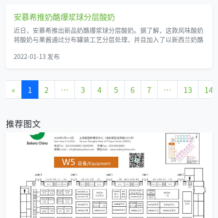
安慕希推奶酪爆浆球分层酸奶
近日，安慕希推出新品奶酪爆浆球分层酸奶。据了解，这款风味酸奶
将酸奶与果酱通过分布罐装工艺分层处理，并且加入了以新西兰奶酪
2022-01-13 发布
«
1
2
…
3
4
5
6
7
…
13
14
推荐图文