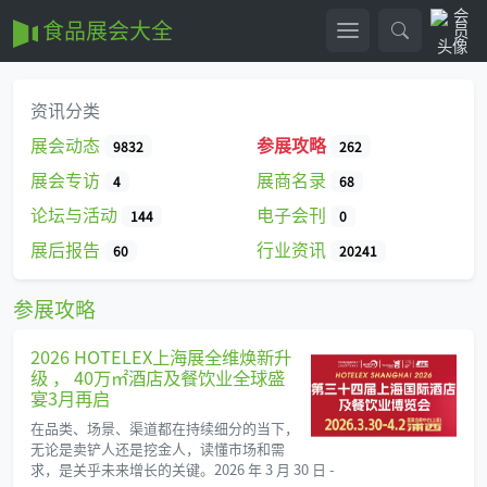
食品展会大全
资讯分类
展会动态
参展攻略
9832
262
展会专访
展商名录
4
68
论坛与活动
电子会刊
144
0
展后报告
行业资讯
60
20241
参展攻略
2026 HOTELEX上海展全维焕新升
级 ， 40万㎡酒店及餐饮业全球盛
宴3月再启
在品类、场景、渠道都在持续细分的当下，
无论是卖铲人还是挖金人，读懂市场和需
求，是关乎未来增长的关键。2026 年 3 月 30 日 -