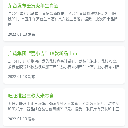
茅台发布壬寅虎年生肖酒
自2014年推出马年生肖纪念酒以来，茅台生肖酒就被热捧。2月4日
晚9时，辛丑牛年茅台生肖酒在京东线上首发。据悉，此次四个品牌
同
2022-01-13 发布
广药集团“荔小吉”18款新品上市
1月5日，广药集团研发的荔枝真果汁系列、荔枝气泡水、荔枝燕窝、
荔枝花胶等18款荔枝深加工产品荔小吉系列产品上市。荔小吉系列产
2022-01-13 发布
旺旺推出三款大米零食
近日，旺旺上新三款Got Rice系列大米零食，分别为米虾片、甜甜圈
和脆米片，新品组合装售价每组21.3元。据悉，米虾片有原味和十三
2022-01-13 发布