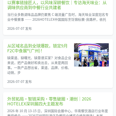
以赛事链接匠人，以风味深耕餐饮｜专访海天味业：从
调味供应商到中餐行业共建者
当行业多数调味品品牌仍聚焦 C 端流量广告时，海天味业深度冠名专
业中餐赛事 —— 2026HOTELEX中国国际烹饪锦标赛-良路杯，依托
2026-07-07 发布
从区域名品到全球爆款，锁定9月
F2C中食展®(广州)！
缺渠道、缺曝光、缺靠谱买家？对食品企业
来说，把产品做好和卖出去，从来是两回
事。一款产品想出省，渠道、品牌、价格、
动销，步
2026-07-07 发布
外贸拓局・智链采购・零售破圈・潮创｜2026
HOTELEX深圳展四大主题发布
2026 年 10 月 13-15 日，深圳国际会展中心，华南餐饮酒店行业年度
重磅盛会 ——2026深圳国际酒店及餐饮业博览会焕新登场！本届