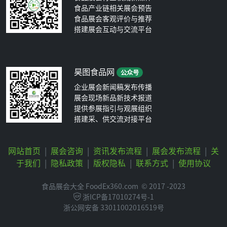
食品产业链相关展会预告
食品展会客观评价与推荐
搭建展会互动与交流平台
昊图食品网
公众号
企业展会新闻稿发布传播
展会现场新品新技术报道
提供参展指引与观展组织
搭建采、供交流对接平台
网站首页
|
展会咨询
|
资讯发布流程
|
展会发布流程
|
关
于我们
|
隐私政策
|
版权隐私
|
联系方式
|
使用协议
食品展会大全 FoodEx360.com
© 2017 -2023
浙ICP备17010274号-1
浙公网安备 33011002016519号