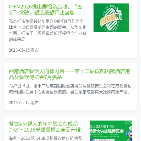
IPFM2026佛山展招商启动，“五
新”突破，塑造纸塑行业盛宴
亮点打造邀您共赴华南之约IPFM展作为全
球首个以纸浆模塑为主题的展会，从华东到
华南，打造了一场场覆盖纸浆模塑全产业链
的成果展
2026-05-15 发布
西南酒店餐饮风向标再启——第十二届成都国际酒店用
品及餐饮博览会7月启幕
7月2日-4日，第十二届成都国际酒店用品及餐饮博览会将在成都世纪
城新国际会展中心再度重磅启航。展会聚集成都得天独厚的原产地、
2026-05-12 发布
餐饮&火锅人的年中聚会在成都！
海名·2026成都餐博会全面升维！
海名・2026 第 14 届成都餐饮供应链博览