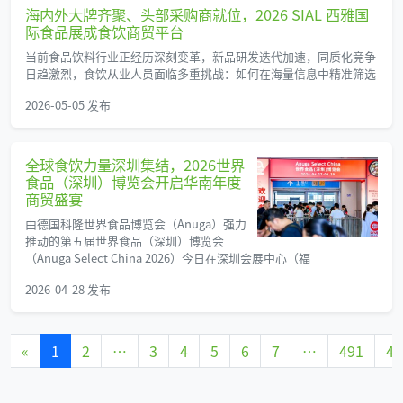
海内外大牌齐聚、头部采购商就位，2026 SIAL 西雅国
际食品展成食饮商贸平台
当前食品饮料行业正经历深刻变革，新品研发迭代加速，同质化竞争
日趋激烈，食饮从业人员面临多重挑战：如何在海量信息中精准筛选
2026-05-05 发布
全球食饮力量深圳集结，2026世界
食品（深圳）博览会开启华南年度
商贸盛宴
由德国科隆世界食品博览会（Anuga）强力
推动的第五届世界食品（深圳）博览会
（Anuga Select China 2026）今日在深圳会展中心（福
2026-04-28 发布
«
1
2
…
3
4
5
6
7
…
491
49