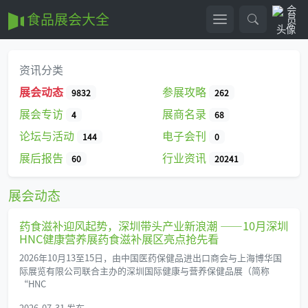
食品展会大全
资讯分类
展会动态
参展攻略
9832
262
展会专访
展商名录
4
68
论坛与活动
电子会刊
144
0
展后报告
行业资讯
60
20241
展会动态
药食滋补迎风起势，深圳带头产业新浪潮 ——10月深圳
HNC健康营养展药食滋补展区亮点抢先看
2026年10月13至15日，由中国医药保健品进出口商会与上海博华国
际展览有限公司联合主办的深圳国际健康与营养保健品展（简称
“HNC
2026-07-31 发布