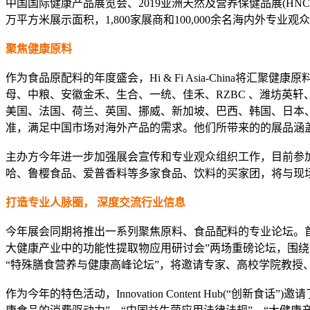
中国国际健康产品展览会、2019亚洲天然及营养保健品展(HNC)、第
万平方米展示面积，1,800家展商和100,000余名海内外专
聚焦健康原料
作为食品原配料的年度盛会，Hi & Fi Asia-China将汇聚健康
母、中粮、安徽金禾、生合、一统、佳禾、RZBC 、潍坊英
美国、法国、荷兰、英国、挪威、新加坡、巴西、韩国、日本、越南
准，满足中国市场对海外产品的需求。他们所带来的的展品涵
主办方今年进一步加强展会宣传和专业观众组织工作，目前参
哈、鲁樱食品、爱普香料等多家食品、饮料的买家团，将与现
打造专业人脉圈， 深度交流行业信息
今年展会同期将推出一系列聚焦原料、食品配料的专业论坛。首
大健康产业中的功能性提取物应用研讨会”两场重磅论坛，围绕
“特殊膳食营养与健康高峰论坛”，将邀请专家、高校学院教
作为今年的特色活动，Innovation Co
ntent Hub(“创新食话”)邀请了