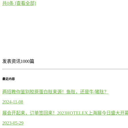
共
0
条 [查看全部]
发表资讯1000篇
最近内容
两招教你鉴别胶原蛋白肽来源！鱼肽，还是牛/猪肽？
2024-11-08
展会开起来，订单签回来！2023HOTELEX上海展今日盛大
2023-05-29