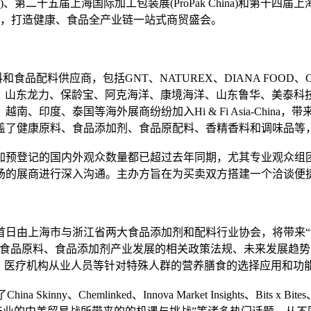
二十五届上海国际加工包装展(ProPak China)和第十四届上海国
业观众，打造健康、食品全产业链一站式商贸盛会。
原料和食品配料供应商，包括GNT、NATUREX、DIANA FOOD、
轩、山东龙力、保龄宝、阿克海洋、康境海洋、山东鲁华、美泰科技
、印度、泰国等海外展商纷纷加入Hi & Fi Asia-Chin
盖了健康原料、食品添加剂、食品原配料、香精香料和调味品等
加预登记的国内外观众数量都已超过去年同期，尤其专业观众组
场的展商进行深入沟通。主办方旨在为买卖双方搭建一个洽谈便
日由上海市与浙江省两大食品添加剂和配料行业协会，将带来“
食品原料、食品添加剂产业发展的相关政策法规、未来发展趋势
授、医疗机构从业人员等针对特殊人群的营养膳食的选择应用和功
China Skinny、Cheml
inked、Innova Market Insight