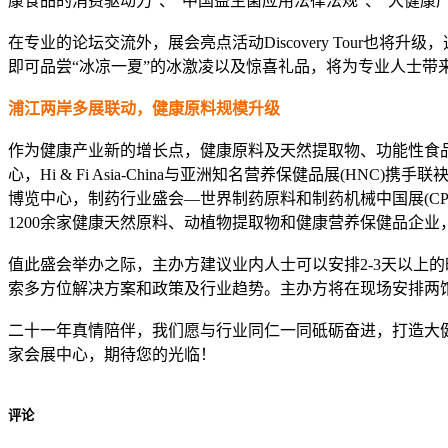
康食品的消费驱动力”、“中国益生菌应用法律法规”、“大健
在专业的论坛交流外，展会亮点活动Discovery Tour
即可品尝“冰凉一夏”的冰激凌以及惊喜礼品，将为专业人士带
浦江两岸多展联动，健康原料规模升级
作为健康产业新的增长点，健康原料及天然提取物、功能性食品原配料
心，Hi & Fi Asia-China与亚洲知名营养保健品展
博览中心，制药行业盛会—世界制药原料和制药机械中国展(CPhI & PM
1200余家健康天然原料、动植物提取物和健康营养保健品企
值此盛会举办之际，主办方建议业内人士可以安排2-3天以上
索多方位解决方案和政策及行业趋势。主办方将在现场安排两
二十一年真情陪伴，我们愿与行业同仁一同砥砺奋进，打造大健康
家会展中心，期待您的光临！
评论