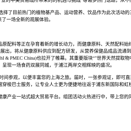
康产业的中美贸易战所带来的的机遇与挑战”等诸多热门话题，从
也将升级，选择了目前热门的植物基产品、运动营养、饮品作为此次
来了一场全新的观展体验。
等正在孕育着新的增长动力，而健康原料、天然配料始终是Hi & 
(HNC)携手联袂展出，将从健康原料供应到配方研发，从营养保健品成
EC China)也拉开了帷幕。其重要版块“”世界天然提取物中国展(NEX 
业，呈现一场食药双展同城，于浦江两岸交相辉映的盛况。
的时间参观，以便丰富您的上海之旅。届时，一张参观证，即可
馆穿梭巴士服务，让专业人士更为便捷地往返于浦东新国际和虹
产业一站式超大贸易平台。组团活动火热进行中，带上您的同事好