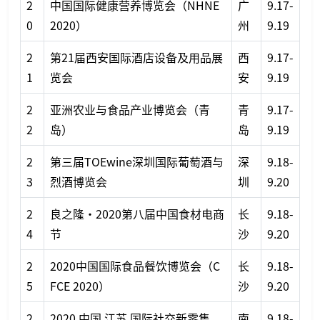
2
中国国际健康营养博览会（NHNE
广
9.17-
0
2020）
州
9.19
2
第21届西安国际酒店设备及用品展
西
9.17-
1
览会
安
9.19
2
亚洲农业与食品产业博览会（青
青
9.17-
2
岛）
岛
9.19
2
第三届TOEwine深圳国际葡萄酒与
深
9.18-
3
烈酒博览会
圳
9.20
2
良之隆·2020第八届中国食材电商
长
9.18-
4
节
沙
9.20
2
2020中国国际食品餐饮博览会（C
长
9.18-
5
FCE 2020）
沙
9.20
2
2020.中国.江苏.国际社交新零售
南
9.18-