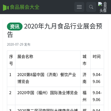
食品展会大全
2020年九月食品行业展会预
资讯
告
2020-07-29 发布
序
展会名称
城
时间
号
市
1
2020第8届中国（济南）餐饮产业
济
9.04-
博览会
南
9.06
2
2020中国（福州）国际渔业博览会
福
9.04-
州
9.06
3
2020第二届河南国际大健康产业博
郑
9.04-