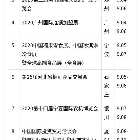
览会
州
9.06
4
2020广州国际连锁加盟展
广
9.04-
州
9.06
5
2020中国糖果零食展、中国冰淇淋
宁
9.05-
冷食展
波
9.07
暨全球高端食品展（全食展）
6
第25届河北省糖酒食品交易会
石
9.05-
家
9.06
庄
7
2020第十四届宁夏国际农机博览会
银
9.07-
川
9.08
8
中国国际投资贸易洽谈会
厦
9.08-
暨厦门国际果蔬产业暨都市农业展
门
9.11