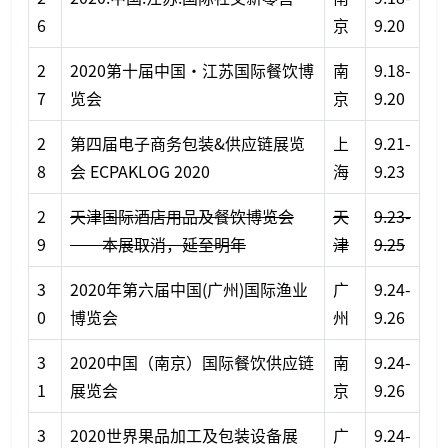
6
京
9.20
2
2020第十届中国·江苏国际餐饮博
南
9.18-
7
览会
京
9.20
2
第四届电子商务包装&供应链展览
上
9.21-
8
会 ECPAKLOG 2020
海
9.23
2
天津国际酒店用品及餐饮博览会
天
9.23-
9
——本展取消，延至明年
津
9.25
3
2020年第六届中国(广州)国际渔业
广
9.24-
0
博览会
州
9.26
3
2020中国（南京）国际餐饮供应链
南
9.24-
1
展览会
京
9.26
3
2020世界果品加工及包装设备展
广
9.24-