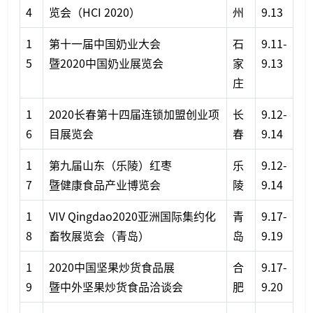
4
览会（HCI 2020）
州
9.13
1
第十一届中国奶业大会
石
9.11-
5
暨2020中国奶业展览会
家
9.13
庄
1
2020长春第十四届连锁加盟创业项
长
9.12-
6
目展览会
春
9.14
1
第九届山东（乐陵）红枣
乐
9.12-
7
暨健康食品产业博览会
陵
9.14
1
VIV Qingdao2020亚洲国际集约化
青
9.17-
8
畜牧展览会（青岛）
岛
9.19
1
2020中国坚果炒货食品展
合
9.17-
9
暨中外坚果炒货食品洽谈会
肥
9.20