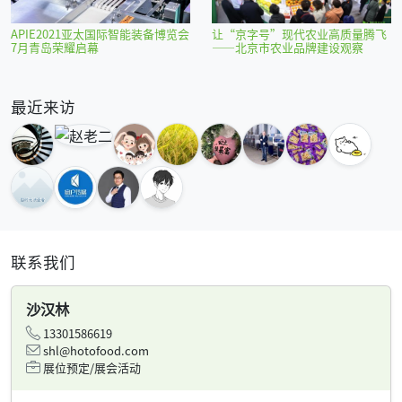
APIE2021亚太国际智能装备博览会
让“京字号”现代农业高质量腾飞
7月青岛荣耀启幕
——北京市农业品牌建设观察
最近来访
联系我们
沙汉林
13301586619
shl@hotofood.com
展位预定/展会活动