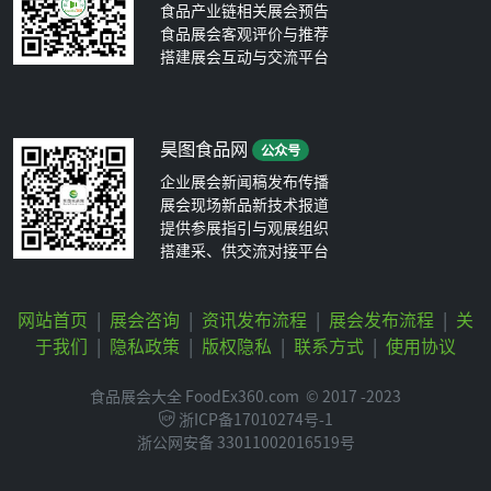
食品产业链相关展会预告
食品展会客观评价与推荐
搭建展会互动与交流平台
昊图食品网
公众号
企业展会新闻稿发布传播
展会现场新品新技术报道
提供参展指引与观展组织
搭建采、供交流对接平台
网站首页
|
展会咨询
|
资讯发布流程
|
展会发布流程
|
关
于我们
|
隐私政策
|
版权隐私
|
联系方式
|
使用协议
食品展会大全 FoodEx360.com
© 2017 -2023
浙ICP备17010274号-1
浙公网安备 33011002016519号