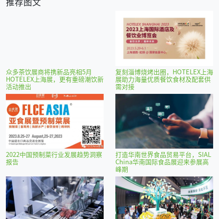
推荐图文
众多茶饮展商将携新品亮相5月
复刻淄博烧烤出圈，HOTELEX上海
HOTELEX上海展，更有重磅潮饮新
展助力海量优质餐饮食材及配套供
活动推出
需对接
2022中国预制菜行业发展趋势洞察
打造华南世界食品贸易平台，SIAL
报告
China华南国际食品展迎来参展高
峰期