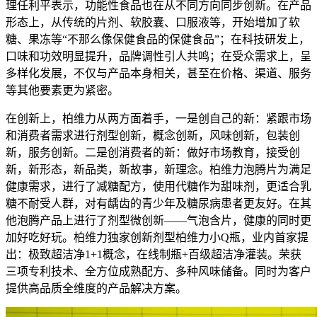
理任利平表示，功能性食品也在从不同方向同步创新。在产品
形态上，从传统的片剂、软胶囊、口服液等，开始增加了软
糖、果冻等“不那么像保健食品的保健食品”；在科技研发上，
口味和功效明显提升，品牌调性引人共鸣；在受众需求上，呈
多样化发展，不仅与产品本身相关，甚至在价格、渠道、服务
等其他要素更为紧密。
在创新上，柏维力从两方面着手，一是创自己的新：紧跟市场
和消费者需求进行剂型创新，概念创新，风味创新，包装创
新，服务创新。二是创消费者的新：做好市场教育，接受创
新，新形态，新品类，新故事，新理念。柏维力泡腾片为满足
健康需求，进行了减糖配方，使用代糖作为甜味剂，更适合乳
糖不耐受人群，对有龋齿的青少年及糖尿病患者更友好。在其
他泡腾产品上进行了剂型微创新——气泡含片，健康的同时更
加好吃好玩。柏维力独家创新剂型柏维力小Q瓶，业内首家提
出：极致超洁净1+1概念，在线制瓶+百级超洁净灌装。荣获
三项专利技术、全方位成熟配方、多种风味储备。同时为客户
提供高品质全维度的产品解决方案。