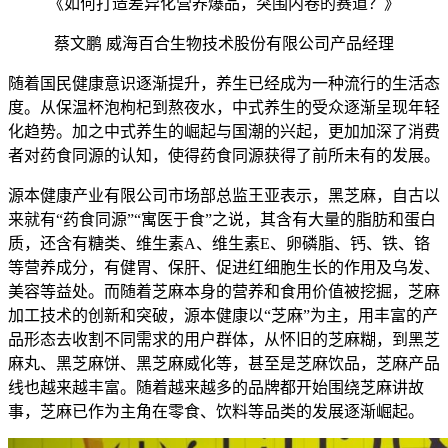
《如何打造差异化营养爆品，突围内卷的赛道？》
蔡文鹏 威海百合生物技术股份有限公司产品经理
随着国民健康意识逐渐提升，养生已经成为一种流行的生活态
度。从保温杯泡枸杞到熬夜水，中式养生的受众逐渐呈现年轻
化趋势。加之中式养生的崛起与国潮的兴起，更加加深了消费
者对药食同源的认知，使得药食同源获得了前所未有的发展。
源本健康产业有限公司市场部总监王亚表示，黑芝麻，自古以
来就有“药食同源”“寓医于食”之说，其含有大量的脂肪和蛋白
质，还含有糖类、维生素A、维生素E、卵磷脂、钙、铁、铬
等营养成分，有健胃、保肝、促进红细胞生长的作用及乌发、
美容等益处。而随着芝麻本身的营养和食用价值被挖掘，芝麻
加工技术的创新和突破，源本健康以“芝麻”为主，用丰富的产
品形态去收割不同需求的用户群体，从怀旧的芝麻糊，到黑芝
麻丸、黑芝麻饼、黑芝麻威化等，甚至是芝麻饮品，芝麻产品
线也越来越丰富。随着越来越多的品牌都开始围绕芝麻讲故
事，芝麻已作为主角在零食、饮料等品类的发展逐渐崛起。