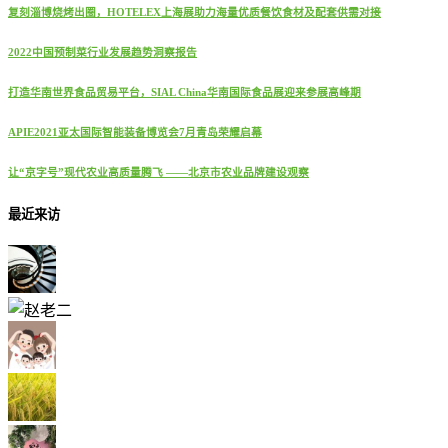
复刻淄博烧烤出圈，HOTELEX上海展助力海量优质餐饮食材及配套供需对接
2022中国预制菜行业发展趋势洞察报告
打造华南世界食品贸易平台，SIAL China华南国际食品展迎来参展高峰期
APIE2021亚太国际智能装备博览会7月青岛荣耀启幕
让“京字号”现代农业高质量腾飞 ——北京市农业品牌建设观察
最近来访