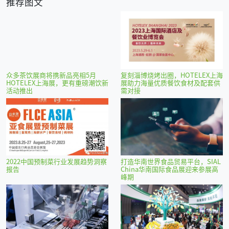
推荐图文
众多茶饮展商将携新品亮相5月
复刻淄博烧烤出圈，HOTELEX上海
HOTELEX上海展，更有重磅潮饮新
展助力海量优质餐饮食材及配套供
活动推出
需对接
2022中国预制菜行业发展趋势洞察
打造华南世界食品贸易平台，SIAL
报告
China华南国际食品展迎来参展高
峰期