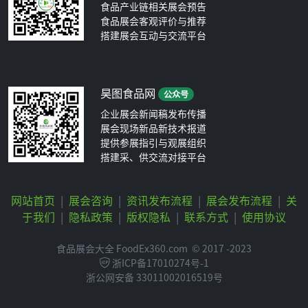
食品产业链相关展会预告
食品展会客观评价与推荐
搭建展会互动与交流平台
昊图食品网
公众号
企业展会新闻稿发布传播
展会现场新品新技术报道
提供参展指引与观展组织
搭建采、供交流对接平台
网站首页
|
展会咨询
|
资讯发布流程
|
展会发布流程
|
关
于我们
|
隐私政策
|
版权隐私
|
联系方式
|
使用协议
食品展会大全 FoodEx360.com
© 2017 -2023
浙ICP备17010274号-1
浙公网安备 33011002016519号