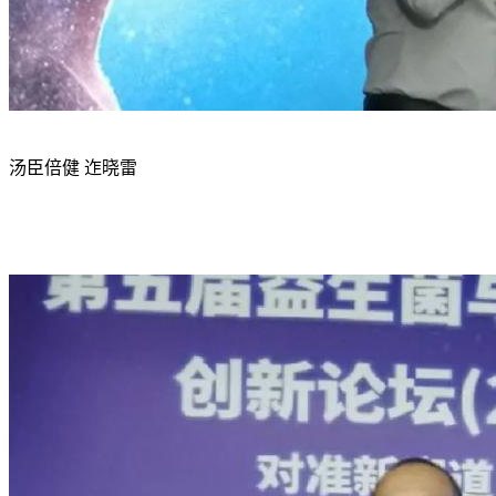
汤臣倍健 迮晓雷