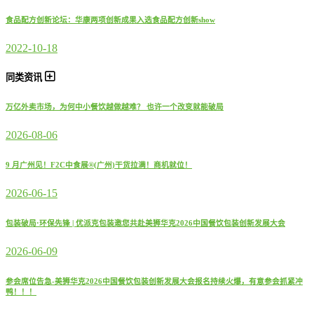
食品配方创新论坛：华康两项创新成果入选食品配方创新show
2022-10-18
同类资讯
万亿外卖市场，为何中小餐饮越做越难？ 也许一个改变就能破局
2026-08-06
9 月广州见！F2C中食展®(广州)干货拉满！商机就位！
2026-06-15
包装破局·环保先锋 | 优派克包装邀您共赴美狮华克2026中国餐饮包装创新发展大会
2026-06-09
参会席位告急-美狮华克2026中国餐饮包装创新发展大会报名持续火爆，有意参会抓紧冲
鸭！！！