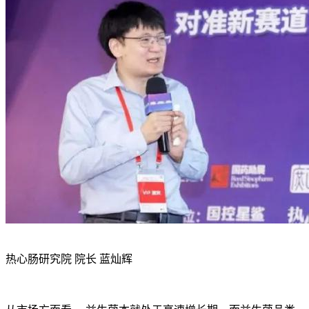
热心肠研究院 院长 蓝灿辉