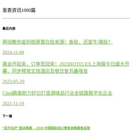
发表资讯1000篇
最近内容
两招教你鉴别胶原蛋白肽来源！鱼肽，还是牛/猪肽？
2024-11-08
展会开起来，订单签回来！2023HOTELEX上海展今日盛大开
幕，同步释放文旅酒店及餐饮复苏最强音
2023-05-29
Cheil鹏泰助力好记打造调味品行业全链路数字化企业
2021-11-19
下一篇
“足不出沪”直达韩国 -- 2020 中国国际进口博览会韩国食品馆