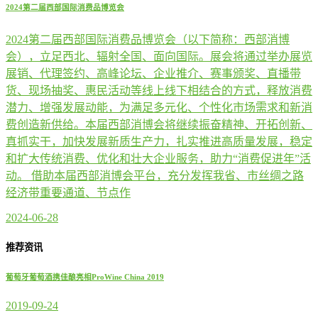
2024第二届西部国际消费品博览会
2024第二届西部国际消费品博览会（以下简称：西部消博
会），立足西北、辐射全国、面向国际。展会将通过举办展览
展销、代理签约、高峰论坛、企业推介、赛事颁奖、直播带
货、现场抽奖、惠民活动等线上线下相结合的方式，释放消费
潜力、增强发展动能，为满足多元化、个性化市场需求和新消
费创造新供给。本届西部消博会将继续振奋精神、开拓创新、
真抓实干，加快发展新质生产力，扎实推进高质量发展，稳定
和扩大传统消费、优化和壮大企业服务，助力“消费促进年”活
动。 借助本届西部消博会平台，充分发挥我省、市丝绸之路
经济带重要通道、节点作
2024-06-28
推荐资讯
葡萄牙葡萄酒携佳酿亮相ProWine China 2019
2019-09-24