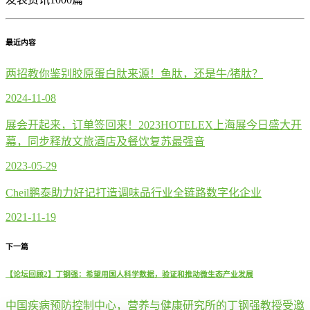
最近内容
两招教你鉴别胶原蛋白肽来源！鱼肽，还是牛/猪肽？
2024-11-08
展会开起来，订单签回来！2023HOTELEX上海展今日盛大开
幕，同步释放文旅酒店及餐饮复苏最强音
2023-05-29
Cheil鹏泰助力好记打造调味品行业全链路数字化企业
2021-11-19
下一篇
【论坛回顾2】丁钢强：希望用国人科学数据，验证和推动微生态产业发展
中国疾病预防控制中心，营养与健康研究所的丁钢强教授受邀